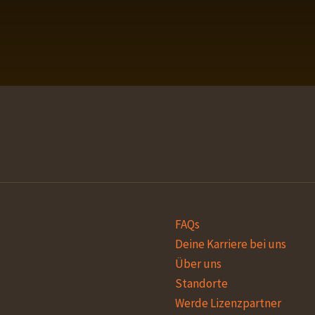
WEITERE INFORMATION
WEITERE INFORMATION
WEITERE INFORMATION
WEITERE INFORMATION
FAQs
Deine Karriere bei uns
Über uns
Standorte
Werde Lizenzpartner